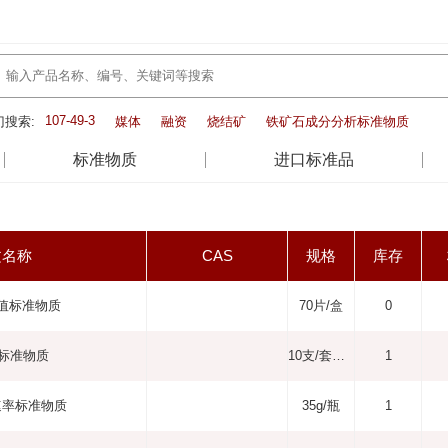
107-49-3
门搜索:
媒体
融资
烧结矿
铁矿石成分分析标准物质
标准物质
进口标准品
文名称
CAS
规格
库存
值标准物质
70片/盒
0
H标准物质
10支/套或250ml/瓶
1
速率标准物质
35g/瓶
1