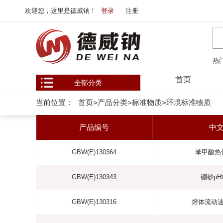
欢迎您，这里是德威钠！
登录
注册
热
首页
全部分类
当前位置：
首页
产品分类
标准物质
环境标准物质
>
>
>
产品编号
中
GBW(E)130364
苯甲酸热
GBW(E)130343
硼砂p
GBW(E)130316
熔体流动