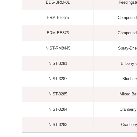
BDS-BRM-01
Feedingst
ERM-BE375
Compound 
ERM-BE376
Compound 
NIST-RM8445
Spray-Dri
NIST-3291
Bilberry 
NIST-3287
Blueberry
NIST-3285
Mixed Ber
NIST-3284
Cranberry
NIST-3283
Cranberry