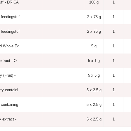
uff - DR CA
100 g
1
feedingstuf
2 x 75 g
1
feedingstuf
2 x 75 g
1
ed Whole Eg
5 g
1
extract - O
5 x 1 g
1
 (Fruit) -
5 x 5 g
1
ry-containi
5 x 2.5 g
1
-containing
5 x 2.5 g
1
 extract -
5 x 2.5 g
1