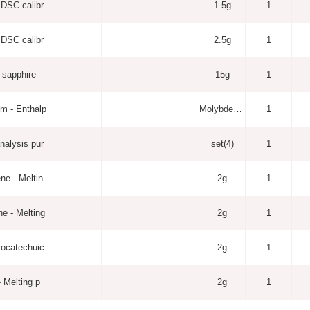
 DSC calibr
1.5g
1
 DSC calibr
2.5g
1
 sapphire -
15g
1
m - Enthalp
Molybdenum - Enthalpy and heat capacity
1
nalysis pur
set(4)
1
ne - Meltin
2g
1
e - Melting
2g
1
tocatechuic
2g
1
- Melting p
2g
1