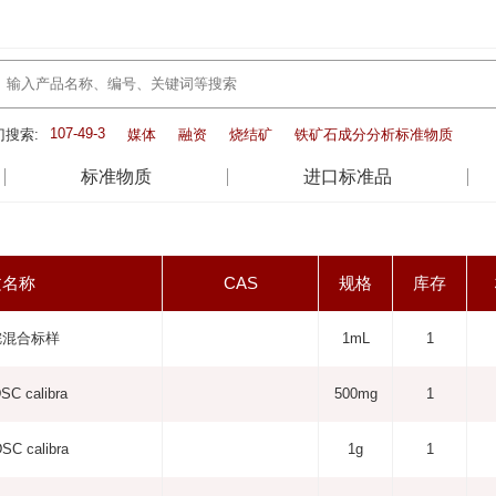
107-49-3
门搜索:
媒体
融资
烧结矿
铁矿石成分分析标准物质
标准物质
进口标准品
文名称
CAS
规格
库存
烷混合标样
1mL
1
DSC calibra
500mg
1
DSC calibra
1g
1