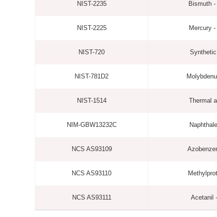
NIST-2235
Bismuth -
NIST-2225
Mercury -
NIST-720
Synthetic
NIST-781D2
Molybdenu
NIST-1514
Thermal a
NIM-GBW13232C
Naphthale
NCS AS93109
Azobenzen
NCS AS93110
Methylpro
NCS AS93111
Acetanil 